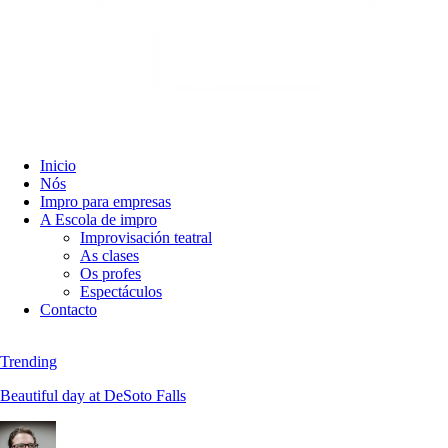
Inicio
Nós
Impro para empresas
A Escola de impro
Improvisación teatral
As clases
Os profes
Espectáculos
Contacto
Trending
Beautiful day at DeSoto Falls