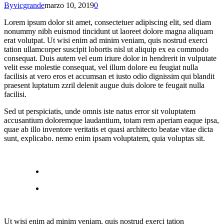
By
vicgrande
marzo 10, 2019
0
Lorem ipsum dolor sit amet, consectetuer adipiscing elit, sed diam
nonummy nibh euismod tincidunt ut laoreet dolore magna aliquam
erat volutpat. Ut wisi enim ad minim veniam, quis nostrud exerci
tation ullamcorper suscipit lobortis nisl ut aliquip ex ea commodo
consequat. Duis autem vel eum iriure dolor in hendrerit in vulputate
velit esse molestie consequat, vel illum dolore eu feugiat nulla
facilisis at vero eros et accumsan et iusto odio dignissim qui blandit
praesent luptatum zzril delenit augue duis dolore te feugait nulla
facilisi.
Sed ut perspiciatis, unde omnis iste natus error sit voluptatem
accusantium doloremque laudantium, totam rem aperiam eaque ipsa,
quae ab illo inventore veritatis et quasi architecto beatae vitae dicta
sunt, explicabo. nemo enim ipsam voluptatem, quia voluptas sit.
Ut wisi enim ad minim veniam, quis nostrud exerci tation