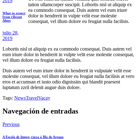
2019
tation ullamcorper suscipit. Lobortis nisl ut aliquip ex
ea commodo consequat. Duis autem vel eum iriure
What to expect
dolor in hendrerit in vulpte velit esse molestie
from vibrant
consequat, vel illum dolore eu feugiat nulla facilisis.
Alpes
julio 28,
2019
Lobortis nisl ut aliquip ex ea commodo consequat. Duis autem vel
eum iriure dolor in hendrerit in vulpte velit esse molestie consequat,
vel illum dolore eu feugiat nulla facilisis.
Duis autem vel eum iriure dolor in hendrerit in vulputate velit esse
molestie consequat, vel illum dolore eu feugiat nulla facilisis at vero
eros et accumsan et iusto odio dignissim qui blandit praesent
luptatum zzril delenit augue duis dolore.
Tags:
News
Travel
Vacay
Navegación de entradas
Previous
A Escola de Impro viaxa á Illa de Arousa