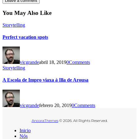
You May Also Like
Storytelling
Perfect vacation spots
vicgrande
abril 18, 2019
0
Comments
Storytelling
A Escola de Impro viaxa á Illa de Arousa
vicgrande
febrero 20, 2019
0
Comments
AncoraThemes
© 2026. All Rights Reserved.
Inicio
Nós