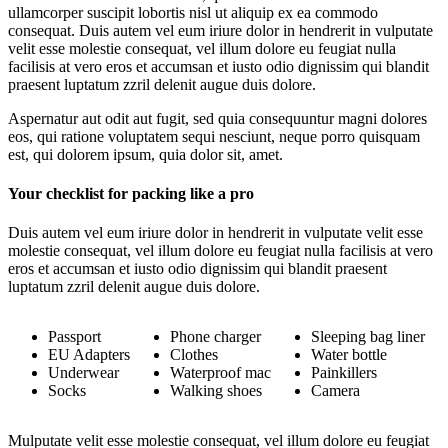
ullamcorper suscipit lobortis nisl ut aliquip ex ea commodo
consequat. Duis autem vel eum iriure dolor in hendrerit in vulputate
velit esse molestie consequat, vel illum dolore eu feugiat nulla
facilisis at vero eros et accumsan et iusto odio dignissim qui blandit
praesent luptatum zzril delenit augue duis dolore.
Aspernatur aut odit aut fugit, sed quia consequuntur magni dolores
eos, qui ratione voluptatem sequi nesciunt, neque porro quisquam
est, qui dolorem ipsum, quia dolor sit, amet.
Your checklist for packing like a pro
Duis autem vel eum iriure dolor in hendrerit in vulputate velit esse
molestie consequat, vel illum dolore eu feugiat nulla facilisis at vero
eros et accumsan et iusto odio dignissim qui blandit praesent
luptatum zzril delenit augue duis dolore.
Passport
Phone charger
Sleeping bag liner
EU Adapters
Clothes
Water bottle
Underwear
Waterproof mac
Painkillers
Socks
Walking shoes
Camera
Мulputate velit esse molestie consequat, vel illum dolore eu feugiat