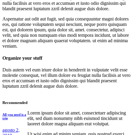
nulla facilisis at vero eros et accumsan et iusto odio dignissim qui
blandit praesent luptatum zzril delenit augue duis dolore.
Aspernatur aut odit aut fugit, sed quia consequuntur magni dolores
eos, qui ratione voluptatem sequi nesciunt, neque porro quisquam
est, qui dolorem ipsum, quia dolor sit, amet. consectetur, adipisci
velit, sed quia non numquam eius modi tempora incidunt, ut labore
et dolore magnam aliquam quaerat voluptatem. ut enim ad minima
veniam.
Organize your stuff
Duis autem vel eum iriure dolor in hendrerit in vulputate velit esse
molestie consequat, vel illum dolore eu feugiat nulla facilisis at vero
eros et accumsan et iusto odio dignissim qui blandit praesent
luptatum zzril delenit augue duis dolore.
Recommended
Lorem ipsum dolor sit amet, consectetuer adipiscing
All you need is a
elit, sed diam nonummy nibh euismod tincidunt ut
trip
laoreet dolore magna aliquam erat volutpat.
agosto 2,
Ut wisi enim ad minim veniam, quis nostrud exerci