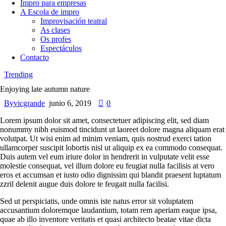
Impro para empresas
A Escola de impro
Improvisación teatral
As clases
Os profes
Espectáculos
Contacto
Trending
Enjoying late autumn nature
By
vicgrande
junio 6, 2019
0
Lorem ipsum dolor sit amet, consectetuer adipiscing elit, sed diam
nonummy nibh euismod tincidunt ut laoreet dolore magna aliquam erat
volutpat. Ut wisi enim ad minim veniam, quis nostrud exerci tation
ullamcorper suscipit lobortis nisl ut aliquip ex ea commodo consequat.
Duis autem vel eum iriure dolor in hendrerit in vulputate velit esse
molestie consequat, vel illum dolore eu feugiat nulla facilisis at vero
eros et accumsan et iusto odio dignissim qui blandit praesent luptatum
zzril delenit augue duis dolore te feugait nulla facilisi.
Sed ut perspiciatis, unde omnis iste natus error sit voluptatem
accusantium doloremque laudantium, totam rem aperiam eaque ipsa,
quae ab illo inventore veritatis et quasi architecto beatae vitae dicta