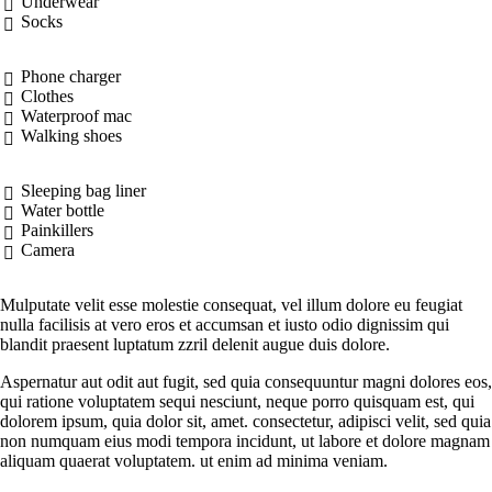
Underwear
Socks
Phone charger
Clothes
Waterproof mac
Walking shoes
Sleeping bag liner
Water bottle
Painkillers
Camera
Мulputate velit esse molestie consequat, vel illum dolore eu feugiat
nulla facilisis at vero eros et accumsan et iusto odio dignissim qui
blandit praesent luptatum zzril delenit augue duis dolore.
Aspernatur aut odit aut fugit, sed quia consequuntur magni dolores eos,
qui ratione voluptatem sequi nesciunt, neque porro quisquam est, qui
dolorem ipsum, quia dolor sit, amet. consectetur, adipisci velit, sed quia
non numquam eius modi tempora incidunt, ut labore et dolore magnam
aliquam quaerat voluptatem. ut enim ad minima veniam.