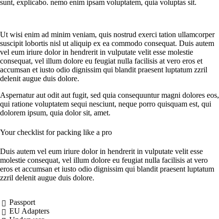
sunt, explicabo. nemo enim ipsam voluptatem, quia voluptas sit.
Ut wisi enim ad minim veniam, quis nostrud exerci tation ullamcorper
suscipit lobortis nisl ut aliquip ex ea commodo consequat. Duis autem
vel eum iriure dolor in hendrerit in vulputate velit esse molestie
consequat, vel illum dolore eu feugiat nulla facilisis at vero eros et
accumsan et iusto odio dignissim qui blandit praesent luptatum zzril
delenit augue duis dolore.
Aspernatur aut odit aut fugit, sed quia consequuntur magni dolores eos,
qui ratione voluptatem sequi nesciunt, neque porro quisquam est, qui
dolorem ipsum, quia dolor sit, amet.
Your checklist for packing like a pro
Duis autem vel eum iriure dolor in hendrerit in vulputate velit esse
molestie consequat, vel illum dolore eu feugiat nulla facilisis at vero
eros et accumsan et iusto odio dignissim qui blandit praesent luptatum
zzril delenit augue duis dolore.
Passport
EU Adapters