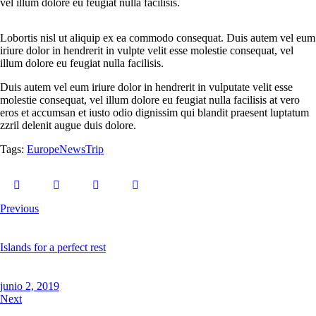
vel illum dolore eu feugiat nulla facilisis.
Lobortis nisl ut aliquip ex ea commodo consequat. Duis autem vel eum
iriure dolor in hendrerit in vulpte velit esse molestie consequat, vel
illum dolore eu feugiat nulla facilisis.
Duis autem vel eum iriure dolor in hendrerit in vulputate velit esse
molestie consequat, vel illum dolore eu feugiat nulla facilisis at vero
eros et accumsan et iusto odio dignissim qui blandit praesent luptatum
zzril delenit augue duis dolore.
Tags:
Europe
News
Trip
Previous
Islands for a perfect rest
junio 2, 2019
Next