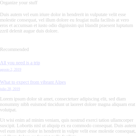
Organize your stuff
Duis autem vel eum iriure dolor in hendrerit in vulputate velit esse
molestie consequat, vel illum dolore eu feugiat nulla facilisis at vero
eros et accumsan et iusto odio dignissim qui blandit praesent luptatum
zzril delenit augue duis dolore.
Recommended
All you need is a trip
agosto 2, 2019
What to expect from vibrant Alpes
julio 28, 2019
Lorem ipsum dolor sit amet, consectetuer adipiscing elit, sed diam
nonummy nibh euismod tincidunt ut laoreet dolore magna aliquam erat
volutpat.
Ut wisi enim ad minim veniam, quis nostrud exerci tation ullamcorper
suscipit. Lobortis nisl ut aliquip ex ea commodo consequat. Duis autem
vel eum iriure dolor in hendrerit in vulpte velit esse molestie consequat,