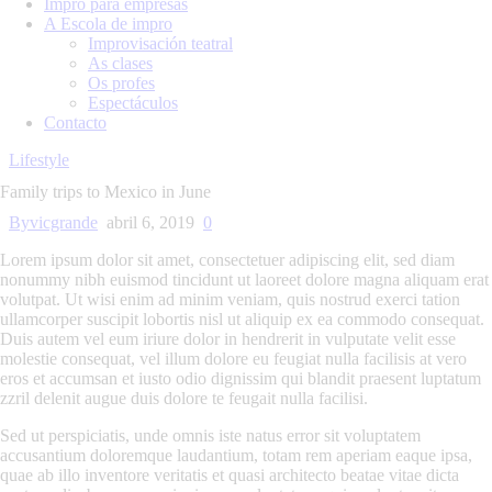
Impro para empresas
A Escola de impro
Improvisación teatral
As clases
Os profes
Espectáculos
Contacto
Lifestyle
Family trips to Mexico in June
By
vicgrande
abril 6, 2019
0
Lorem ipsum dolor sit amet, consectetuer adipiscing elit, sed diam
nonummy nibh euismod tincidunt ut laoreet dolore magna aliquam erat
volutpat. Ut wisi enim ad minim veniam, quis nostrud exerci tation
ullamcorper suscipit lobortis nisl ut aliquip ex ea commodo consequat.
Duis autem vel eum iriure dolor in hendrerit in vulputate velit esse
molestie consequat, vel illum dolore eu feugiat nulla facilisis at vero
eros et accumsan et iusto odio dignissim qui blandit praesent luptatum
zzril delenit augue duis dolore te feugait nulla facilisi.
Sed ut perspiciatis, unde omnis iste natus error sit voluptatem
accusantium doloremque laudantium, totam rem aperiam eaque ipsa,
quae ab illo inventore veritatis et quasi architecto beatae vitae dicta