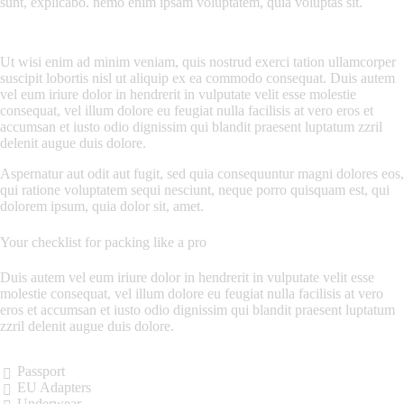
sunt, explicabo. nemo enim ipsam voluptatem, quia voluptas sit.
Ut wisi enim ad minim veniam, quis nostrud exerci tation ullamcorper
suscipit lobortis nisl ut aliquip ex ea commodo consequat. Duis autem
vel eum iriure dolor in hendrerit in vulputate velit esse molestie
consequat, vel illum dolore eu feugiat nulla facilisis at vero eros et
accumsan et iusto odio dignissim qui blandit praesent luptatum zzril
delenit augue duis dolore.
Aspernatur aut odit aut fugit, sed quia consequuntur magni dolores eos,
qui ratione voluptatem sequi nesciunt, neque porro quisquam est, qui
dolorem ipsum, quia dolor sit, amet.
Your checklist for packing like a pro
Duis autem vel eum iriure dolor in hendrerit in vulputate velit esse
molestie consequat, vel illum dolore eu feugiat nulla facilisis at vero
eros et accumsan et iusto odio dignissim qui blandit praesent luptatum
zzril delenit augue duis dolore.
Passport
EU Adapters
Underwear