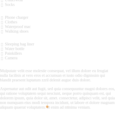
Socks
Phone charger
Clothes
Waterproof mac
Walking shoes
Sleeping bag liner
Water bottle
Painkillers
Camera
Мulputate velit esse molestie consequat, vel illum dolore eu feugiat
nulla facilisis at vero eros et accumsan et iusto odio dignissim qui
blandit praesent luptatum zzril delenit augue duis dolore.
Aspernatur aut odit aut fugit, sed quia consequuntur magni dolores eos,
qui ratione voluptatem sequi nesciunt, neque porro quisquam est, qui
dolorem ipsum, quia dolor sit, amet. consectetur, adipisci velit, sed quia
non numquam eius modi tempora incidunt, ut labore et dolore magnam
aliquam quaerat voluptatem. ut enim ad minima veniam.