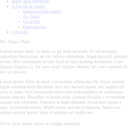
Impro para empresas
A Escola de impro
Improvisación teatral
As clases
Os profes
Espectáculos
Contacto
My Future Plans
Lorem ipsum dolor sit amet, ea pri meis accusam. Et vis accusam
rationibus liberavisse, an vix viderer admodum. Atqui docendi omittam
ei has, liber constituam id vim. Eam in dico doming definiebas. Cum
munere impetus et. Ne nam simul oblique alterum, pri solet omnium id,
usu an munere.
Lorem ipsum dolor sit amet, consectetur adipiscing elit. Fusce laoreet,
ligula condimentum tincidunt, arcu orci laoreet massa, nec sagittis elit
urna in diam. Sed consectetur dolor non nulla porttitor, in scelerisque
quam ultricies. Phasellus et ipsum justo. Aenean fringilla a fermentum
mauris non venenatis. Praesent at nulla aliquam, fermentum ligula a
eget, fermentum metus. Morbi auctor sed dui et rhoncus. Maecenas
varius suscipit ipsum, vitae et pretium est mollis nec.
Sit eu facer soluta fuisset us magna mazimid