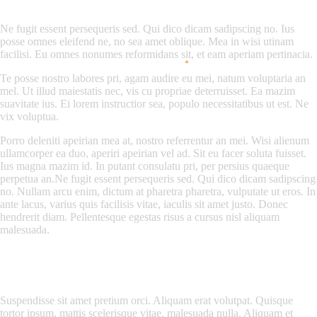
Ne fugit essent persequeris sed. Qui dico dicam sadipscing no. Ius
posse omnes eleifend ne, no sea amet oblique. Mea in wisi utinam
facilisi. Eu omnes nonumes reformidans sit, et eam aperiam pertinacia.
Te posse nostro labores pri, agam audire eu mei, natum voluptaria an
mel. Ut illud maiestatis nec, vis cu propriae deterruisset. Ea mazim
suavitate ius. Ei lorem instructior sea, populo necessitatibus ut est. Ne
vix voluptua.
Porro deleniti apeirian mea at, nostro referrentur an mei. Wisi alienum
ullamcorper ea duo, aperiri apeirian vel ad. Sit eu facer soluta fuisset.
Ius magna mazim id. In putant consulatu pri, per persius quaeque
perpetua an.Ne fugit essent persequeris sed. Qui dico dicam sadipscing
no. Nullam arcu enim, dictum at pharetra pharetra, vulputate ut eros. In
ante lacus, varius quis facilisis vitae, iaculis sit amet justo. Donec
hendrerit diam. Pellentesque egestas risus a cursus nisl aliquam
malesuada.
Suspendisse sit amet pretium orci. Aliquam erat volutpat. Quisque
tortor ipsum, mattis scelerisque vitae, malesuada nulla. Aliquam et