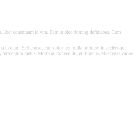
s, liber constituam id vim. Eam in dico doming definiebas. Cum
na in diam. Sed consectetur dolor non nulla porttitor, in scelerisque
et, fermentum metus. Morbi auctor sed dui et rhoncus. Maecenas varius