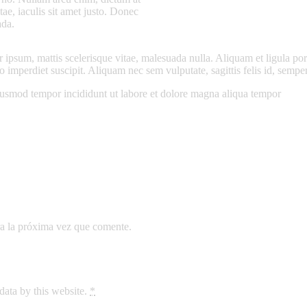
itae, iaculis sit amet justo. Donec
ada.
ipsum, mattis scelerisque vitae, malesuada nulla. Aliquam et ligula portt
to imperdiet suscipit. Aliquam nec sem vulputate, sagittis felis id, sempe
eiusmod tempor incididunt ut labore et dolore magna aliqua tempor
a la próxima vez que comente.
data by this website.
*