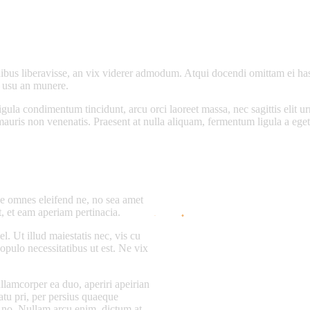
nibus liberavisse, an vix viderer admodum. Atqui docendi omittam ei ha
, usu an munere.
igula condimentum tincidunt, arcu orci laoreet massa, nec sagittis elit ur
 mauris non venenatis. Praesent at nulla aliquam, fermentum ligula a eg
se omnes eleifend ne, no sea amet
, et eam aperiam pertinacia.
. Ut illud maiestatis nec, vis cu
populo necessitatibus ut est. Ne vix
ullamcorper ea duo, aperiri apeirian
atu pri, per persius quaeque
g no. Nullam arcu enim, dictum at