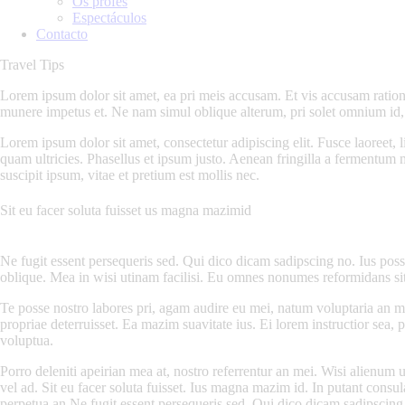
Os profes
Espectáculos
Contacto
Travel Tips
Lorem ipsum dolor sit amet, ea pri meis accusam. Et vis accusam ratio
munere impetus et. Ne nam simul oblique alterum, pri solet omnium id
Lorem ipsum dolor sit amet, consectetur adipiscing elit. Fusce laoreet, l
quam ultricies. Phasellus et ipsum justo. Aenean fringilla a fermentum
suscipit ipsum, vitae et pretium est mollis nec.
Sit eu facer soluta fuisset us magna mazimid
Ne fugit essent persequeris sed. Qui dico dicam sadipscing no. Ius pos
oblique. Mea in wisi utinam facilisi. Eu omnes nonumes reformidans sit
Te posse nostro labores pri, agam audire eu mei, natum voluptaria an mel
propriae deterruisset. Ea mazim suavitate ius. Ei lorem instructior sea, 
voluptua.
Porro deleniti apeirian mea at, nostro referrentur an mei. Wisi alienum 
vel ad. Sit eu facer soluta fuisset. Ius magna mazim id. In putant consul
perpetua an.Ne fugit essent persequeris sed. Qui dico dicam sadipscin